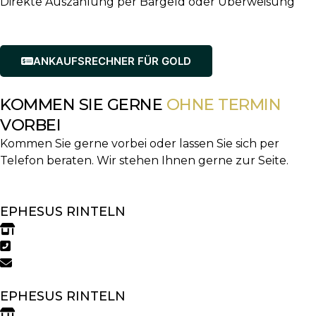
Direkte Auszahlung per Bargeld oder Überweisung
ANKAUFSRECHNER FÜR GOLD
KOMMEN SIE GERNE
OHNE TERMIN
VORBEI
Kommen Sie gerne vorbei oder lassen Sie sich per
Telefon beraten. Wir stehen Ihnen gerne zur Seite.
EPHESUS RINTELN
Marktplatz 3a, 31737 Rinteln
05751 958420
rinteln@ephesus.de
EPHESUS RINTELN
Klosterstraße 43, 31737 Rinteln