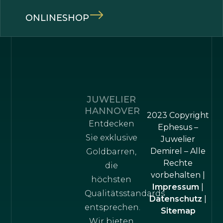
ONLINESHOP
JUWELIER
HANNOVER
2023 Copyright
Entdecken
Ephesus –
Sie exklusive
Juwelier
Demirel – Alle
Goldbarren,
Rechte
die
vorbehalten |
höchsten
Impressum
|
Qualitätsstandards
Datenschutz
|
entsprechen.
Sitemap
Wir bieten