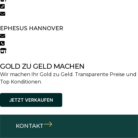
05751 4305699
rinteln@ephesus.de
EPHESUS HANNOVER
hannover@ephesus.de
0511 3631177
Georgsplatz 3a, 30159 Hannover
GOLD ZU GELD MACHEN
Wir machen Ihr Gold zu Geld. Transparente Preise und
Top Konditionen.
JETZT VERKAUFEN
KONTAKT